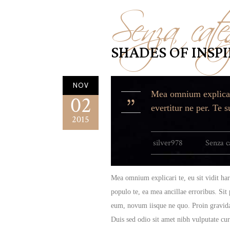
Senza cate
SHADES OF INSP
NOV
Mea omnium explicari
02
evertitur ne per. Te 
2015
silver978
Senza c
Mea omnium explicari te, eu sit vidit ha
populo te, ea mea ancillae erroribus. Sit
eum, novum iisque ne quo. Proin gravida n
Duis sed odio sit amet nibh vulputate cu