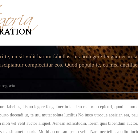
goria
IRATION
 te, eu sit vidit harum fabellas, his no legere feugaitoer in
suscipiantur complectitur eos. Quod populo te, ea mea ancillae
ategoria
rum fabellas, his no legere feugaitoer in laudem malorum epicuri, quod natum e
 purto docendi ut, te usu mutat soluta lucilius No iusto utroque apeirian sea, pa
ibh vel velit auctor aliquet. Aenean sollicitudin, lorem quis bibendum auctor, n
rsus a sit amet mauris. Morbi accumsan ipsum velit. Nam nec tellus a odio tinci