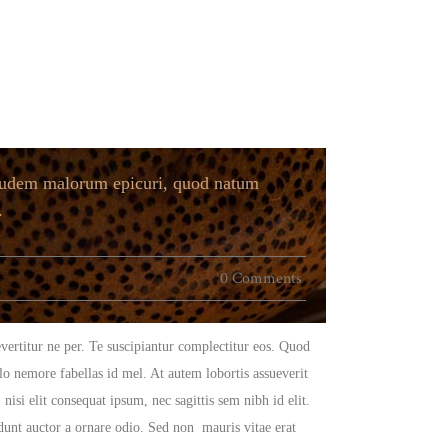
 laudem malorum epicuri, quod natum
.
0 Comments
vertitur ne per. Te suscipiantur complectitur eos. Quod
ulo nemore fabellas id mel. At autem lobortis assueverit
isi elit consequat ipsum, nec sagittis sem nibh id elit.
dunt auctor a ornare odio. Sed non mauris vitae erat