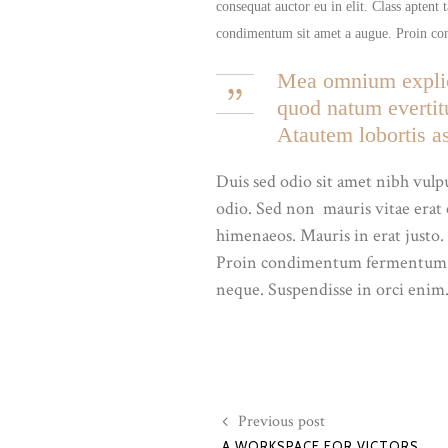
consequat auctor eu in elit. Class aptent 
condimentum sit amet a augue. Proin c
Mea omnium explicar
quod natum evertitu
Atautem lobortis as
Duis sed odio sit amet nibh vulp
odio. Sed non mauris vitae erat c
himenaeos. Mauris in erat justo.
Proin condimentum fermentum nun
neque. Suspendisse in orci enim.
Previous post
A WORKSPACE FOR VICTORS