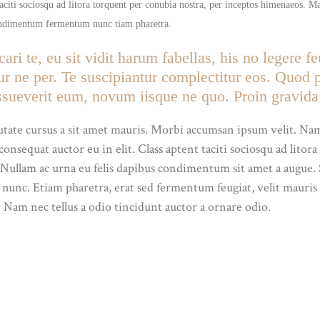
taciti sociosqu ad litora torquent per conubia nostra, per inceptos himenaeos. Ma
ondimentum fermentum nunc tiam pharetra.
i te, eu sit vidit harum fabellas, his no legere f
r ne per. Te suscipiantur complectitur eos. Quod p
sueverit eum, novum iisque ne quo. Proin gravida n
utate cursus a sit amet mauris. Morbi accumsan ipsum velit. Nam
onsequat auctor eu in elit. Class aptent taciti sociosqu ad litor
 Nullam ac urna eu felis dapibus condimentum sit amet a augue. 
c. Etiam pharetra, erat sed fermentum feugiat, velit mauris e
 Nam nec tellus a odio tincidunt auctor a ornare odio.