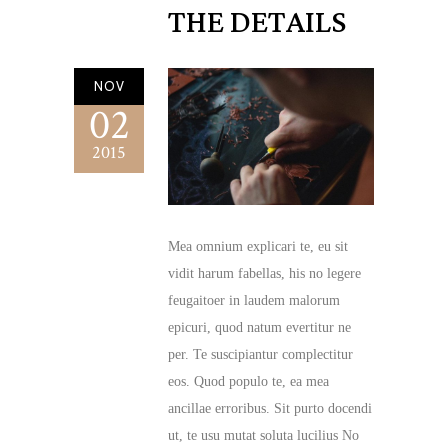
THE DETAILS
NOV
02
2015
Mea omnium explicari te, eu sit
vidit harum fabellas, his no legere
feugaitoer in laudem malorum
epicuri, quod natum evertitur ne
per. Te suscipiantur complectitur
eos. Quod populo te, ea mea
ancillae erroribus. Sit purto docendi
ut, te usu mutat soluta lucilius No