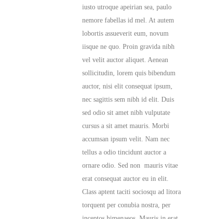
iusto utroque apeirian sea, paulo
nemore fabellas id mel. At autem
lobortis assueverit eum, novum
iisque ne quo. Proin gravida nibh
vel velit auctor aliquet. Aenean
sollicitudin, lorem quis bibendum
auctor, nisi elit consequat ipsum,
nec sagittis sem nibh id elit. Duis
sed odio sit amet nibh vulputate
cursus a sit amet mauris. Morbi
accumsan ipsum velit. Nam nec
tellus a odio tincidunt auctor a
ornare odio. Sed non mauris vitae
erat consequat auctor eu in elit.
Class aptent taciti sociosqu ad litora
torquent per conubia nostra, per
inceptos himenaeos. Mauris in erat