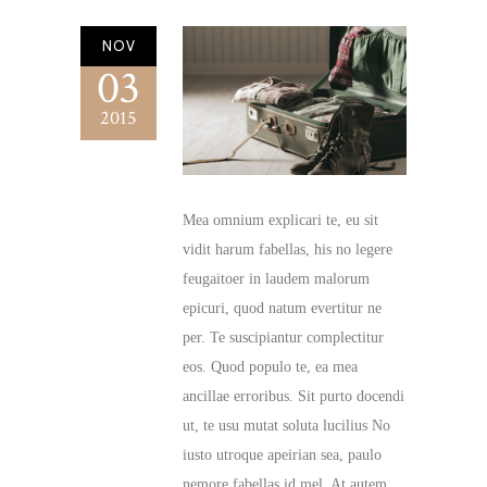
NOV
03
2015
Mea omnium explicari te, eu sit
vidit harum fabellas, his no legere
feugaitoer in laudem malorum
epicuri, quod natum evertitur ne
per. Te suscipiantur complectitur
eos. Quod populo te, ea mea
ancillae erroribus. Sit purto docendi
ut, te usu mutat soluta lucilius No
iusto utroque apeirian sea, paulo
nemore fabellas id mel. At autem