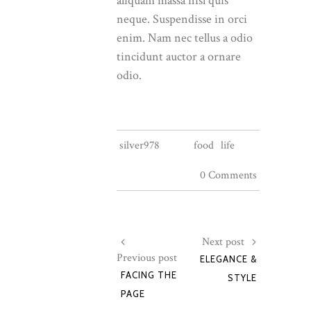
aliquam massa nisl quis
neque. Suspendisse in orci
enim. Nam nec tellus a odio
tincidunt auctor a ornare
odio.
silver978
food
life
0 Comments
Next post
Previous post
ELEGANCE &
FACING THE
STYLE
PAGE