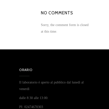
NO COMMENTS
Sorry, the comment form is closed
at this time.
ORARIO
Il laboratorio è aperto al pubblico dal lunedì al
venerdì
dalle 8:30 alle 13:00.
PI: 02474670303