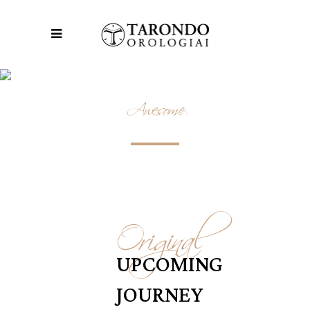
Awesome
UPCOMING JOURNEY
Original
UPCOMING
JOURNEY