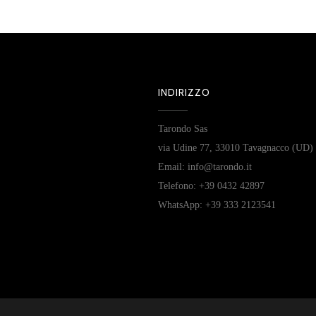
INDIRIZZO
Tarondo Sas
via Udine 77, 33010 Tavagnacco (UD)
Email: info@tarondo.it
Telefono: +39 0432 42897
WhatsApp: +39 333 2123541