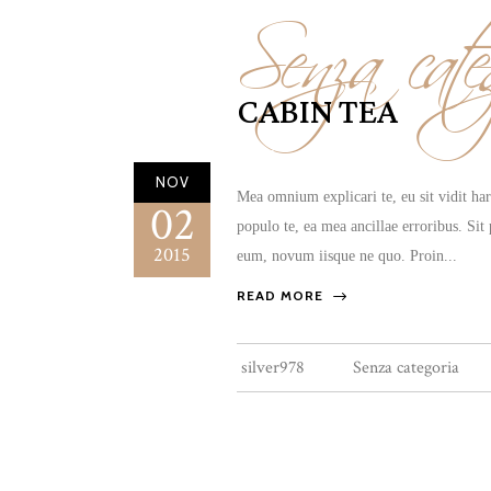
Senza cate
CABIN TEA
NOV
Mea omnium explicari te, eu sit vidit ha
02
populo te, ea mea ancillae erroribus. Sit
2015
eum, novum iisque ne quo. Proin...
READ MORE
silver978
Senza categoria