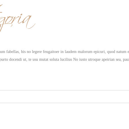
goria
rum fabellas, his no legere feugaitoer in laudem malorum epicuri, quod natum e
 purto docendi ut, te usu mutat soluta lucilius No iusto utroque apeirian sea, pa