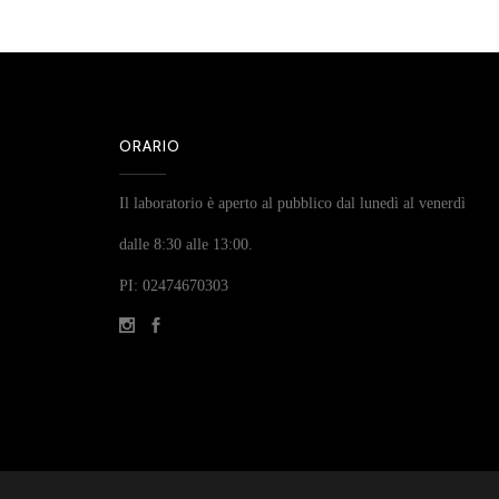
ORARIO
Il laboratorio è aperto al pubblico dal lunedì al venerdì
dalle 8:30 alle 13:00.
PI: 02474670303