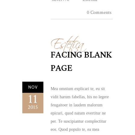
0 Comments
Estetica
FACING BLANK
PAGE
NOV
Mea omnium explicari te, eu sit
11
vidit harum fabellas, his no legere
feugaitoer in laudem malorum
2015
epicuri, quod natum evertitur ne
per. Te suscipiantur complectitur
eos. Quod populo te, ea mea