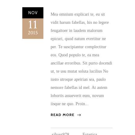
NOV
Mea omnium explicari te, eu sit
11
vidit harum fabellas, his no legere
feugaitoer in laudem malorum
2015
epicuri, quod natum evertitur ne
per. Te suscipiantur complectitur
eos. Quod populo te, ea mea
ancillae erroribus. Sit purto docendi
ut, te usu mutat soluta lucilius No
iusto utroque apeirian sea, paulo
nemore fabellas id mel. At autem
lobortis assueverit eum, novum
iisque ne quo. Proin...
READ MORE
silver978
Estetica