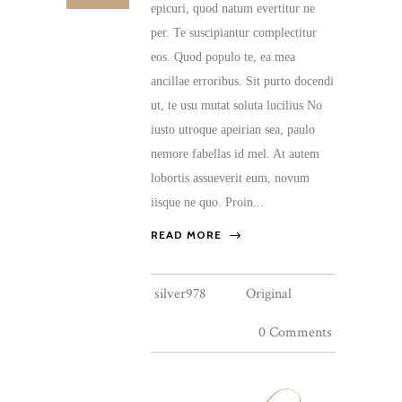
epicuri, quod natum evertitur ne
per. Te suscipiantur complectitur
eos. Quod populo te, ea mea
ancillae erroribus. Sit purto docendi
ut, te usu mutat soluta lucilius No
iusto utroque apeirian sea, paulo
nemore fabellas id mel. At autem
lobortis assueverit eum, novum
iisque ne quo. Proin...
READ MORE
silver978
Original
0 Comments