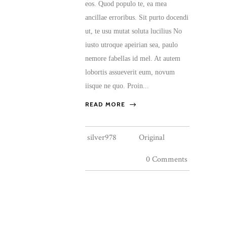
eos. Quod populo te, ea mea
ancillae erroribus. Sit purto docendi
ut, te usu mutat soluta lucilius No
iusto utroque apeirian sea, paulo
nemore fabellas id mel. At autem
lobortis assueverit eum, novum
iisque ne quo. Proin...
READ MORE
silver978
Original
0 Comments