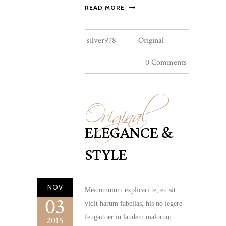
READ MORE
silver978
Original
0 Comments
Original
ELEGANCE &
STYLE
NOV
Mea omnium explicari te, eu sit
03
vidit harum fabellas, his no legere
feugaitoer in laudem malorum
2015