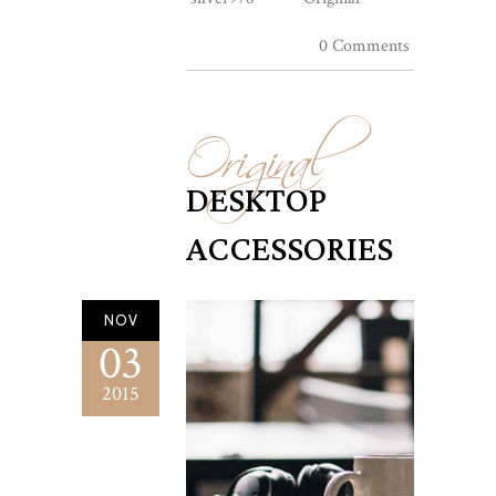
0 Comments
Original
DESKTOP
ACCESSORIES
NOV
03
2015