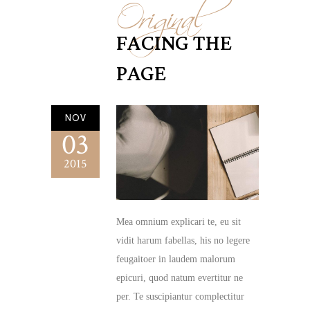
Original
FACING THE
PAGE
NOV
03
2015
Mea omnium explicari te, eu sit
vidit harum fabellas, his no legere
feugaitoer in laudem malorum
epicuri, quod natum evertitur ne
per. Te suscipiantur complectitur