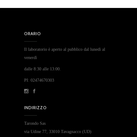
ORARIO
Il laboratorio è aperto al pubblico dal lunedì al
venerdì
dalle 8:30 alle 13:00.
PI: 02474670303
INDIRIZZO
Tarondo Sas
via Udine 77, 33010 Tavagnacco (UD)