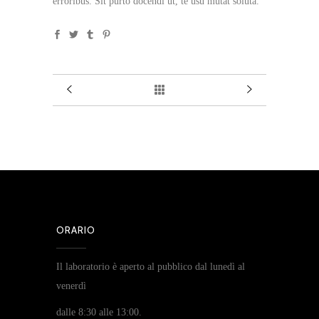
erroribus. Sit purto docendi ut, te usu mutat soluta.
ORARIO
Il laboratorio è aperto al pubblico dal lunedì al
venerdì
dalle 8:30 alle 13:00.