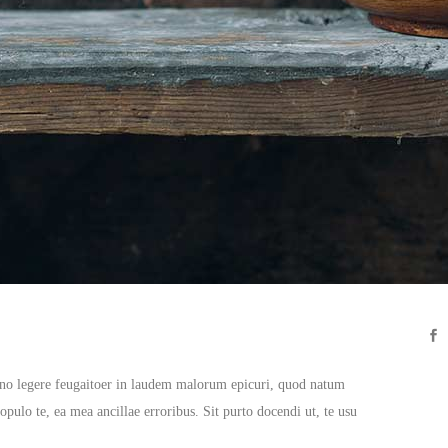
s no legere feugaitoer in laudem malorum epicuri, quod natum
opulo te, ea mea ancillae erroribus. Sit purto docendi ut, te usu