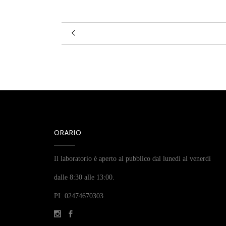
ORARIO
Il laboratorio è aperto al pubblico dal lunedì al venerdì
dalle 8:30 alle 13:00.
PI: 02474670303