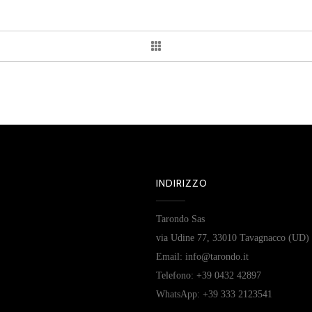
INDIRIZZO
Tarondo Sas
via Udine 77, 33010 Tavagnacco (UD)
Email: info@tarondo.it
Telefono: +39 0432 42897
WhatsApp: +39 333 2123541