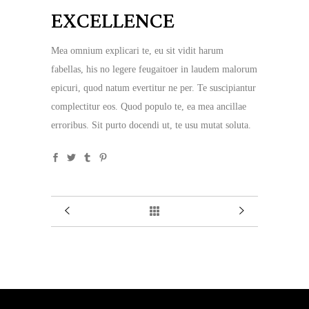
EXCELLENCE
Mea omnium explicari te, eu sit vidit harum
fabellas, his no legere feugaitoer in laudem malorum
epicuri, quod natum evertitur ne per. Te suscipiantur
complectitur eos. Quod populo te, ea mea ancillae
erroribus. Sit purto docendi ut, te usu mutat soluta.