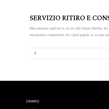
SERVIZIO RITIRO E CO
Mea omnium explicari te, eu sit vidit harum fabellas, his
suscipiantur complectitur eos. Quod populo te, ea mea anci
ORARIO