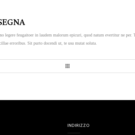
NSEGNA
 no legere feugaitoer in laudem malorum epicuri, quod natum evertitur ne per. 
llae erroribus. Sit purto docendi ut, te usu mutat soluta.
INDIRIZZO