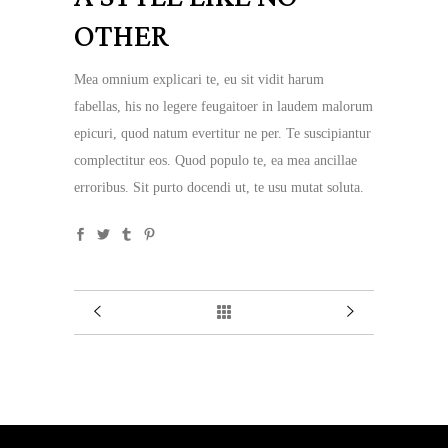
OTHER
Mea omnium explicari te, eu sit vidit harum
fabellas, his no legere feugaitoer in laudem malorum
epicuri, quod natum evertitur ne per. Te suscipiantur
complectitur eos. Quod populo te, ea mea ancillae
erroribus. Sit purto docendi ut, te usu mutat soluta.